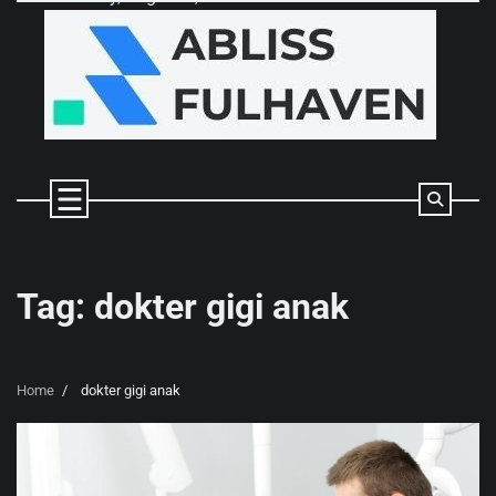
Skip
to
content
Tag:
dokter gigi anak
Home
dokter gigi anak