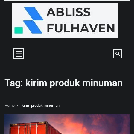
Skip
to
content
Tag:
kirim produk minuman
Home
kirim produk minuman