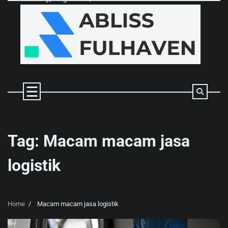
Skip
to
content
Tag:
Macam macam jasa
logistik
Home
Macam macam jasa logistik