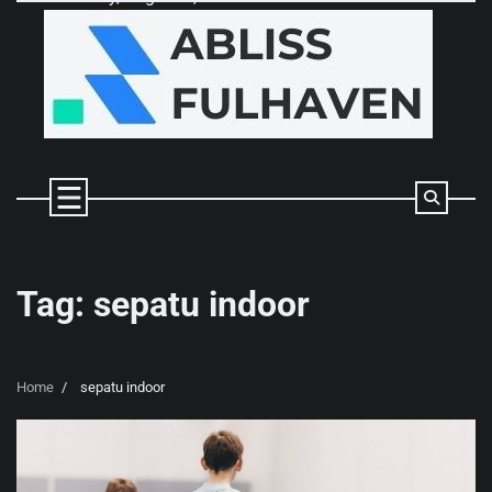
Skip
to
content
Tag:
sepatu indoor
Home
sepatu indoor