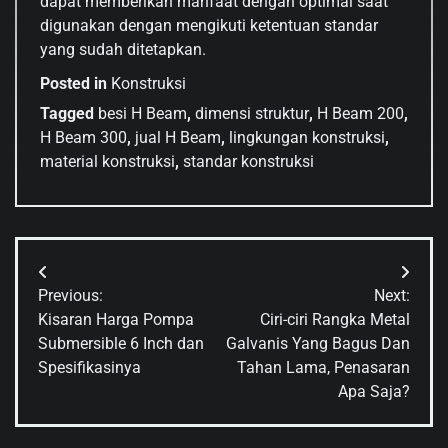
dapat memberikan manfaat dengan optimal saat
digunakan dengan mengikuti ketentuan standar
yang sudah ditetapkan.
Posted in
Konstruksi
Tagged
besi H Beam
,
dimensi struktur
,
H Beam 200
,
H Beam 300
,
jual H Beam
,
lingkungan konstruksi
,
material konstruksi
,
standar konstruksi
Post
Previous:
Next:
navigation
Kisaran Harga Pompa
Ciri-ciri Rangka Metal
Submersible 6 Inch dan
Galvanis Yang Bagus Dan
Spesifikasinya
Tahan Lama, Penasaran
Apa Saja?