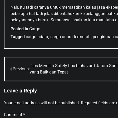
Nah, itu tadi caranya untuk memastikan kalau jasa ekspe
beberapa hal tadi jelas diberitahukan ke pelanggan bah
pelayanannya buruk. Semuanya, asalkan kita mau tahu det
Posted in
Cargo
Tagged
cargo udara
,
cargo udara termurah
,
pengiriman c
Tips Memilih Safety box biohazard Jarum Sunt
Post
Previous:
yang Baik dan Tepat
navigation
Leave a Reply
Your email address will not be published.
Required fields are
Comment
*