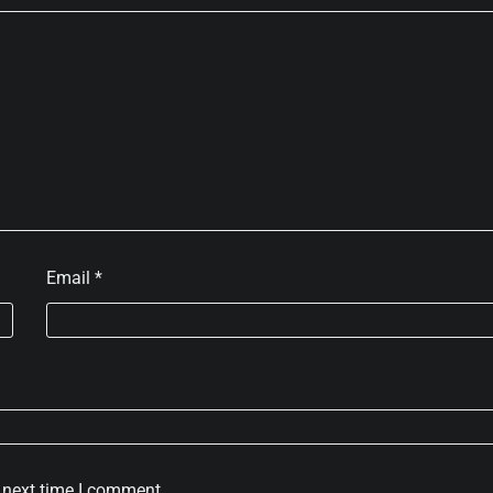
Email
*
 next time I comment.